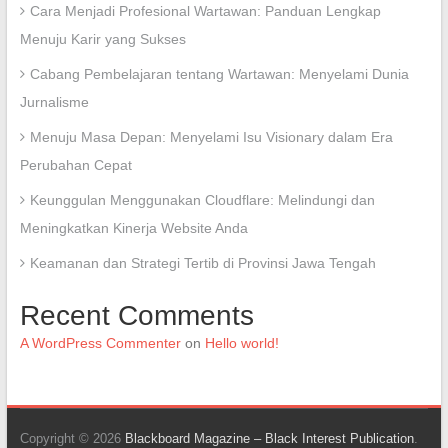
Cara Menjadi Profesional Wartawan: Panduan Lengkap
Menuju Karir yang Sukses
Cabang Pembelajaran tentang Wartawan: Menyelami Dunia
Jurnalisme
Menuju Masa Depan: Menyelami Isu Visionary dalam Era
Perubahan Cepat
Keunggulan Menggunakan Cloudflare: Melindungi dan
Meningkatkan Kinerja Website Anda
Keamanan dan Strategi Tertib di Provinsi Jawa Tengah
Recent Comments
A WordPress Commenter
on
Hello world!
Copyright © 2026
Blackboard Magazine – Black Interest Publication
.