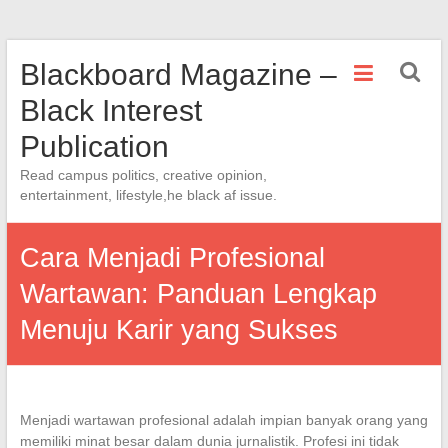
Skip
Blackboard Magazine –
to
content
Black Interest
Publication
Read campus politics, creative opinion,
entertainment, lifestyle,he black af issue.
Cara Menjadi Profesional
Wartawan: Panduan Lengkap
Menuju Karir yang Sukses
Menjadi wartawan profesional adalah impian banyak orang yang
memiliki minat besar dalam dunia jurnalistik. Profesi ini tidak